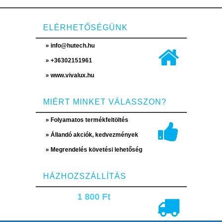
ELÉRHETŐSÉGÜNK
» info@hutech.hu
» +36302151961
» www.vivalux.hu
MIÉRT MINKET VÁLASSZON?
» Folyamatos termékfeltöltés
» Állandó akciók, kedvezmények
» Megrendelés követési lehetőség
HÁZHOZSZÁLLÍTÁS
1 800 Ft