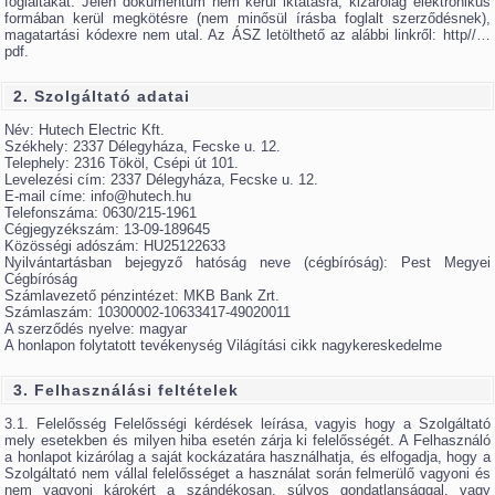
foglaltakat. Jelen dokumentum nem kerül iktatásra, kizárólag elektronikus
formában kerül megkötésre (nem minősül írásba foglalt szerződésnek),
magatartási kódexre nem utal. Az ÁSZ letölthető az alábbi linkről: http//…
pdf.
2. Szolgáltató adatai
Név: Hutech Electric Kft.
Székhely: 2337 Délegyháza, Fecske u. 12.
Telephely: 2316 Tököl, Csépi út 101.
Levelezési cím: 2337 Délegyháza, Fecske u. 12.
E-mail címe: info@hutech.hu
Telefonszáma: 0630/215-1961
Cégjegyzékszám: 13-09-189645
Közösségi adószám: HU25122633
Nyilvántartásban bejegyző hatóság neve (cégbíróság): Pest Megyei
Cégbíróság
Számlavezető pénzintézet: MKB Bank Zrt.
Számlaszám: 10300002-10633417-49020011
A szerződés nyelve: magyar
A honlapon folytatott tevékenység Világítási cikk nagykereskedelme
3. Felhasználási feltételek
3.1. Felelősség Felelősségi kérdések leírása, vagyis hogy a Szolgáltató
mely esetekben és milyen hiba esetén zárja ki felelősségét. A Felhasználó
a honlapot kizárólag a saját kockázatára használhatja, és elfogadja, hogy a
Szolgáltató nem vállal felelősséget a használat során felmerülő vagyoni és
nem vagyoni károkért a szándékosan, súlyos gondatlansággal, vagy