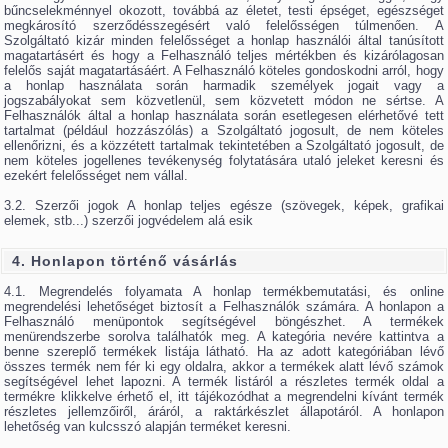
bűncselekménnyel okozott, továbbá az életet, testi épséget, egészséget
megkárosító szerződésszegésért való felelősségen túlmenően. A
Szolgáltató kizár minden felelősséget a honlap használói által tanúsított
magatartásért és hogy a Felhasználó teljes mértékben és kizárólagosan
felelős saját magatartásáért. A Felhasználó köteles gondoskodni arról, hogy
a honlap használata során harmadik személyek jogait vagy a
jogszabályokat sem közvetlenül, sem közvetett módon ne sértse. A
Felhasználók által a honlap használata során esetlegesen elérhetővé tett
tartalmat (például hozzászólás) a Szolgáltató jogosult, de nem köteles
ellenőrizni, és a közzétett tartalmak tekintetében a Szolgáltató jogosult, de
nem köteles jogellenes tevékenység folytatására utaló jeleket keresni és
ezekért felelősséget nem vállal.
3.2. Szerzői jogok A honlap teljes egésze (szövegek, képek, grafikai
elemek, stb...) szerzői jogvédelem alá esik
4. Honlapon történő vásárlás
4.1. Megrendelés folyamata A honlap termékbemutatási, és online
megrendelési lehetőséget biztosít a Felhasználók számára. A honlapon a
Felhasználó menüpontok segítségével böngészhet. A termékek
menürendszerbe sorolva találhatók meg. A kategória nevére kattintva a
benne szereplő termékek listája látható. Ha az adott kategóriában lévő
összes termék nem fér ki egy oldalra, akkor a termékek alatt lévő számok
segítségével lehet lapozni. A termék listáról a részletes termék oldal a
termékre klikkelve érhető el, itt tájékozódhat a megrendelni kívánt termék
részletes jellemzőiről, áráról, a raktárkészlet állapotáról. A honlapon
lehetőség van kulcsszó alapján terméket keresni.