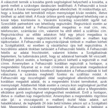
A választott termék a kosárba gomb segítségével helyezhető a kosárba, a
gomb mellett a szükséges darabszám beállítható. A Felhasználó a kosár
tartalmát a Kosár menüpont segítségével ellenőrizheti. Itt módosíthatja azt,
hogy a kosárba tett termékből milyen mennyiséget kíván rendelni, illetve
törölheti az adott tételt. A Kosár ürítése gomb segítségével lehetőség van a
kosár teljes kiürítésére is. Vásárolni kizárólag szerződött ügyfél tud.
Szerződött partnerként van lehetőség regisztrálni. Regisztráció esetén az
alábbi adatokat kell a Felhasználónak megadnia: e- mail cím, név,
telefonszám, számlázási cím, valamint ha ettől eltérő a szállítási cím.
Regisztrációhoz az előbbi adatokon felül egy jelszó megadása is
szükséges. A sikeres regisztrációról a Felhasználó e- mailben kap
tájékoztatást. A Felhasználó a regisztrációjának törlését e- mailben kérheti
a Szolgáltatótól, ez esetben új vásárláshoz újra kell regisztrálnia. A
hozzáférési adatok titokban tartásáért a Felhasználó felelős. A Felhasználó
felelős az adatai frissítéséért, valamint köteles a Szolgáltatónak
bejelenteni, ha tudomására jutott, hogy az adataival harmadik fél visszaélt.
Elfelejtett jelszó esetén, a honlapon új jelszó kérhető a regisztrált e- mail
címre. Amennyiben a Felhasználó korábban regisztrált a honlapon, a
megrendelési folyamat az e- mail címének és jelszavának megadásával
folytatható. A megrendelés következő lépéseként a Felhasználónak ki kell
választania a számára megfelelő fizetési és szállítási módot. A
Felhasználó egy összefoglaló oldal segítségével ellenőrizheti minden
korábban megadott adatát, és a megrendelni kívánt termékeket, azok
mennyiségét. Adatbeviteli hibák esetén a ceruza ikon segítségével javíthat
a megadott adatokon. Ha mindent megfelelőnek talál, akkor a Megrendelés
elküldése gomb segítségével véglegesítheti rendelését. Erről a honlapon,
illetve e- mailben kap megerősítést. Amennyiben a megrendelés rögzítése
után (pl.: a visszaigazoló e- mailben) észlel hibás adatot, azt
haladéktalanul, de legfeljebb 24 órán belül köteles jelezni azt a Szolgáltató
felé. Megrendelési szándéktól függetlenül a Felhasználó a belépést a