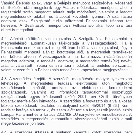
Vásárló Belépés ablak, vagy a Belépés menüpont segítségével végezheti
el. Belépés után megjelenik egy Adatok módosítása menüpont, ahol a
regisztráció során megadott adatait tudja módosítani, valamint a leadott
megrendelésének adatait, és állapotát követheti nyomon. A számlázási
adatokat csak Szolgáltató tudja változtatni Felhasználó írásban tett
kérésére. A Beállítások menüpontban Felhasználó akár több szállítási
címet is megadhat.
4.2. Ajánlati kötöttség, visszaigazolás A Szolgáltató a Felhasználót a
megrendelésről automatikusan tájékoztatja a visszaigazolásról. Ha a
Felhasználó nem kapja ezt meg 48 órán belül a visszaigazolást, úgy a
Felhasználó mentesül ajánlati kötöttsége alól, a megrendelt termékeket
nem köteles átvenni. A visszaigazoló e- mail tartalmazza a vásárlás során
megadott adatokat, a rendelési adatokat, a megrendelt termék(ek) nevét,
árát, a választott fizetési és szállítási módokat, a rendelés sorszámát,
valamint ezen felül a Felhasználó rendeléssel kapcsolatos megjegyzéseit.
4.3. A szerződés létrejötte A szerződés megkötésére magyar nyelven van
lehetőség. A megrendelés leadása elektronikus úton megkötött
szerződésnek minősül, amelyre az elektronikus kereskedelmi
szolgáltatások, valamint az információs társadalommal összefüggő
szolgáltatások egyes kérdéseiről szóló 2001. évi CVIII. törvényben
foglaltak megfelelően irányadóak. A szerződés a fogyasztó és a vállalkozás
közötti szerződések részletes szabályairól szóló 45/2014 (II.26.) Korm.
rendelet hatálya alá tartozik, és szem előtt tartja a fogyasztók jogairól szóló
Európai Parlament és a Tanács 2011/83/ EU irányelvének rendelkezéseit. A
szerződés a megrendelés automatikus visszaigazolásáról szóló e-mail
megérkezésével jön létre.
4.4. A szerződés iktatása A honlapon keresztül kötött szerződés nem