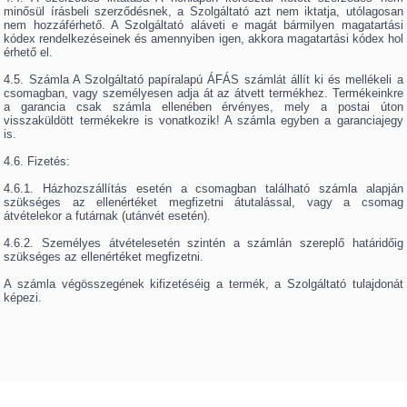
minősül írásbeli szerződésnek, a Szolgáltató azt nem iktatja, utólagosan
nem hozzáférhető. A Szolgáltató aláveti e magát bármilyen magatartási
kódex rendelkezéseinek és amennyiben igen, akkora magatartási kódex hol
érhető el.
4.5. Számla A Szolgáltató papíralapú ÁFÁS számlát állít ki és mellékeli a
csomagban, vagy személyesen adja át az átvett termékhez. Termékeinkre
a garancia csak számla ellenében érvényes, mely a postai úton
visszaküldött termékekre is vonatkozik! A számla egyben a garanciajegy
is.
4.6. Fizetés:
4.6.1. Házhozszállítás esetén a csomagban található számla alapján
szükséges az ellenértéket megfizetni átutalással, vagy a csomag
átvételekor a futárnak (utánvét esetén).
4.6.2. Személyes átvételesetén szintén a számlán szereplő határidőig
szükséges az ellenértéket megfizetni.
A számla végösszegének kifizetéséig a termék, a Szolgáltató tulajdonát
képezi.