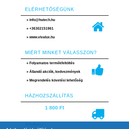
ELÉRHETŐSÉGÜNK
» info@hutech.hu
» +36302151961
» www.vivalux.hu
MIÉRT MINKET VÁLASSZON?
» Folyamatos termékfeltöltés
» Állandó akciók, kedvezmények
» Megrendelés követési lehetőség
HÁZHOZSZÁLLÍTÁS
1 800 Ft
Részletek »