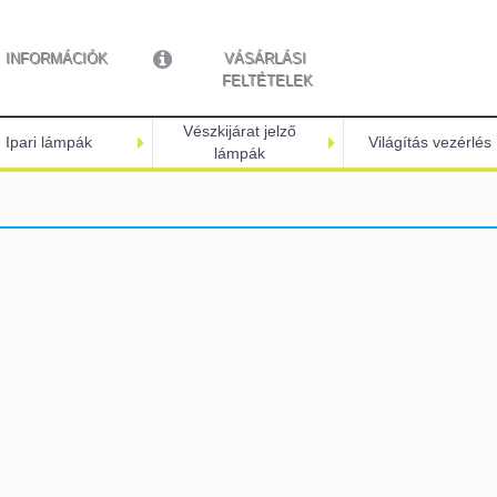
INFORMÁCIÓK
VÁSÁRLÁSI 
FELTÉTELEK
Vészkijárat jelző
Ipari lámpák
Világítás vezérlés
lámpák