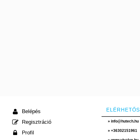
ELÉRHETŐ
Belépés
Regisztráció
» info@hutech.hu
» +36302151961
Profil