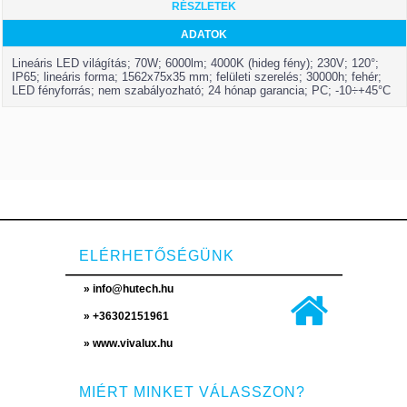
RÉSZLETEK
ADATOK
Lineáris LED világítás; 70W; 6000lm; 4000K (hideg fény); 230V; 120°;
IP65; lineáris forma; 1562x75x35 mm; felületi szerelés; 30000h; fehér;
LED fényforrás; nem szabályozható; 24 hónap garancia; PC; -10÷+45°C
ELÉRHETŐSÉGÜNK
» info@hutech.hu
» +36302151961
» www.vivalux.hu
MIÉRT MINKET VÁLASSZON?