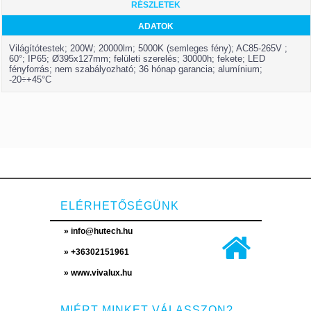
RÉSZLETEK
ADATOK
Világítótestek; 200W; 20000lm; 5000K (semleges fény); AC85-265V ;
60°; IP65; Ø395x127mm; felületi szerelés; 30000h; fekete; LED
fényforrás; nem szabályozható; 36 hónap garancia; alumínium;
-20÷+45°C
ELÉRHETŐSÉGÜNK
» info@hutech.hu
» +36302151961
» www.vivalux.hu
MIÉRT MINKET VÁLASSZON?