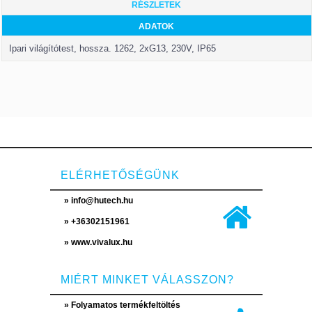
RÉSZLETEK
ADATOK
Ipari világítótest, hossza. 1262, 2хG13, 230V, IP65
ELÉRHETŐSÉGÜNK
» info@hutech.hu
» +36302151961
» www.vivalux.hu
MIÉRT MINKET VÁLASSZON?
» Folyamatos termékfeltöltés